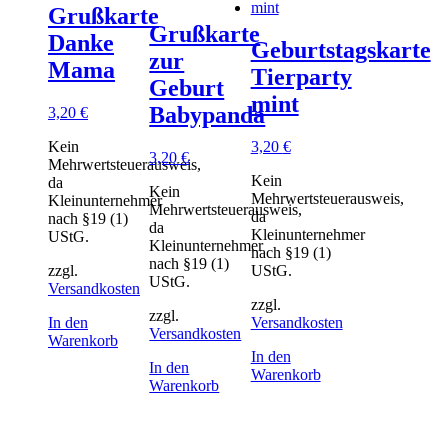
Grußkarte
Grußkarte
Danke
Geburtstagskarte
zur
Mama
Tierparty
Geburt
mint
Babypanda
3,20
€
Kein
3,20
€
3,20
€
Mehrwertsteuerausweis,
Kein
da
Kein
Mehrwertsteuerausweis,
Kleinunternehmer
Mehrwertsteuerausweis,
da
nach §19 (1)
da
Kleinunternehmer
UStG.
Kleinunternehmer
nach §19 (1)
nach §19 (1)
zzgl.
UStG.
UStG.
Versandkosten
zzgl.
zzgl.
In den
Versandkosten
Versandkosten
Warenkorb
In den
In den
Warenkorb
Warenkorb